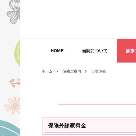
藤吉レディースクリニックは福岡市早
藤吉レディースクリ
HOME
当院について
診療
ホーム
診療ご案内
自費診療
婦人科
産科
自費診
保険外診察料金