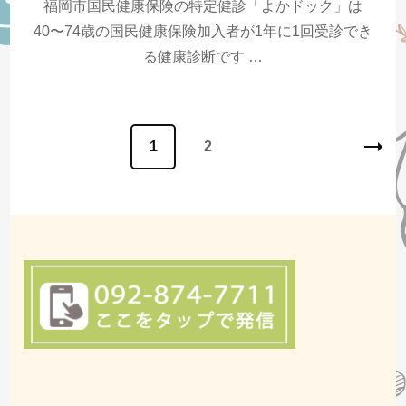
福岡市国民健康保険の特定健診「よかドック」は
40〜74歳の国民健康保険加入者が1年に1回受診でき
る健康診断です …
投
固
1
固
2
稿
ナ
定
定
ビ
ペ
ペ
ゲ
ー
ー
ー
シ
ジ
ョ
ジ
ン